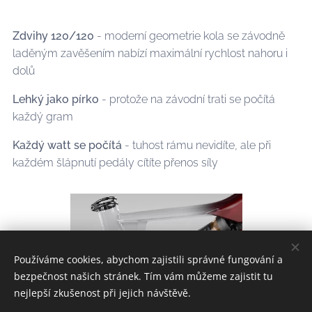
Zdvihy 120/120
- moderní geometrie kola se závodně
laděným zavěšením nabízí maximální rychlost nahoru i
dolů
Lehký jako pírko
- protože na závodní trati se počítá
každý gram
Každý watt se počítá
- tuhost rámu nevidíte, ale při
každém šlápnutí pedály cítíte přenos síly
Používáme cookies, abychom zajistili správné fungování a
bezpečnost našich stránek. Tím vám můžeme zajistit tu
nejlepší zkušenost při jejich návštěvě.