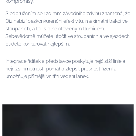
kompromisy.
S odpružením se 120 mm závodního zdvihu znamená, že
Oiz nabízí bezkonkurenční efektivitu, maximální trakci ve
stoupáních, a to i s plně otevřeným tlumičem.
Sebevědomě můžete útočit ve stoupáních a ve sjezdech
budete konkurovat nejlepším.
Integrace řídítek a představce poskytuje nejčistší linie a
nejnižší hmotnost, pomáhá zlepšit přesnost řízení a
umožňuje přímější vnitřní vedení lanek.