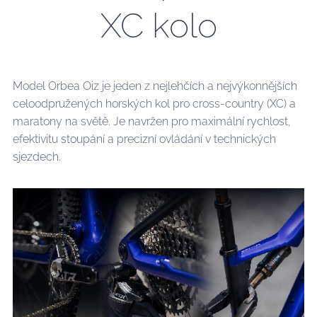
XC kolo
Model Orbea Oiz je jeden z nejlehčích a nejvýkonnějších
celoodpružených horských kol pro cross-country (XC) a
maratony na světě. Je navržen pro maximální rychlost,
efektivitu stoupání a precizní ovládání v technických
sjezdech.