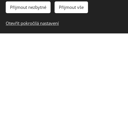
Přijmout nezbytné
Přijmout vše
Otevřít pokročilá nastavení