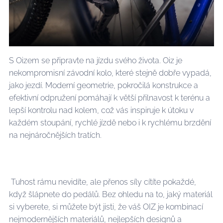
S Oizem se připravte na jízdu svého života. Oiz je
nekompromisní závodní kolo, které stejně dobře vypadá,
jako jezdí. Moderní geometrie, pokročilá konstrukce a
efektivní odpružení pomáhají k větší přilnavost k terénu a
lepší kontrolu nad kolem, což vás inspiruje k útoku v
každém stoupání, rychlé jízdě nebo i k rychlému brzdění
na nejnáročnějších tratích.
Tuhost rámu nevidíte, ale přenos síly cítíte pokaždé,
když šlápnete do pedálů. Bez ohledu na to, jaký materiál
si vyberete, si můžete být jisti, že váš OIZ je kombinací
nejmodernějších materiálů, nejlepších designů a