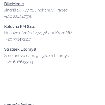
BikeMedic
Jindříš 13, 377 01 Jindřichův Hradec
+420 224247526
Kolovna KM S.r.o.
Husovo náměstí 272, 767 01 Kroměříž
+420 731472117
Stratílek Litomyšl
Smetanovo nám. 91, 570 01 Litomyšl
+420 606613399
endorfin factory