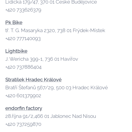
Lidická 179/47, 370 01 České Budějovice
+420 733626379
Pk Bike
tř. T. G. Masaryka 2320, 738 01 Frýdek-Místek
+420 777140093
Lightbike
J. Wericha 399-1, 736 01 Havířov
+420 737886404
Stratílek Hradec Králové
Bratří Štefanů 567/29, 500 03 Hradec Králové
+420 601379902
e
ndorfin factory
28.října 91/2,466 01 Jablonec Nad Nisou
+420 737259870