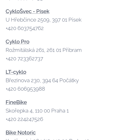
CykloŠvec - Písek
U Hřebčince 2509, 397 01 Písek
+420 603754762
Cyklo Pro
Rožmitálská 261, 261 01 Příbram
+420 723362737
LT-cyklo
Březinova 230, 394 64 Počátky
+420 606953988
FineBike
Skořepka 4, 110 00 Praha 1
+420 224247526
Bike Notoric